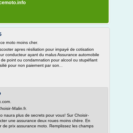
ncemoto.info
5
ce moto moins cher.
ooter apres résiliation pour impayé de cotisation
our conducteur ayant du malus Assurance automobile
de point ou condamnation pour alcool ou stupéfiant
silié pour non paiement par son...
o
x.com.
isir-Malin.fr.
 naura plus de secrets pour vous! Sur Choisir-
acter une assurance deux roues moins chère. En
eur de prix assurance moto. Remplissez les champs