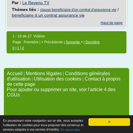
Par :
Le Revenu TV
Thèmes liés :
/
clause beneficiaire d'un contrat d'assurance vie
beneficiaire d un contrat assurance vie
Haut de page
1 - 10 de 27 Vidéos
Page : Première | < Précédente |
Suivante
> |
Dernière
0
|
1
|
2
Accueil
|
Mentions légales
|
Conditions générales
d'utilisation
|
Utilisation des cookies
|
Contact à propos
de cette page
Pour ajouter ou supprimer un site, voir l'article 4 des
CGUs
En poursuivant votre navigation sur ce site, vous acceptez
X
l'utilisation de cookies pour vous proposer des contenus et
services adaptés à vos centres d'intérêts.
En savoir plus