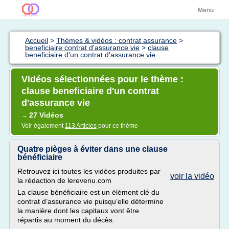
Menu
Accueil
>
Thèmes & vidéos : contrat assurance
>
beneficiaire contrat d'assurance vie
>
clause
beneficiaire d'un contrat d'assurance vie
Vidéos sélectionnées pour le thème :
clause beneficiaire d'un contrat
d'assurance vie
27 Vidéos
→
Voir également
113 Articles
pour ce thème
Quatre pièges à éviter dans une clause
bénéficiaire
Retrouvez ici toutes les vidéos produites par
voir la vidéo
la rédaction de lerevenu.com
La clause bénéficiaire est un élément clé du
contrat d’assurance vie puisqu’elle détermine
la manière dont les capitaux vont être
répartis au moment du décès.