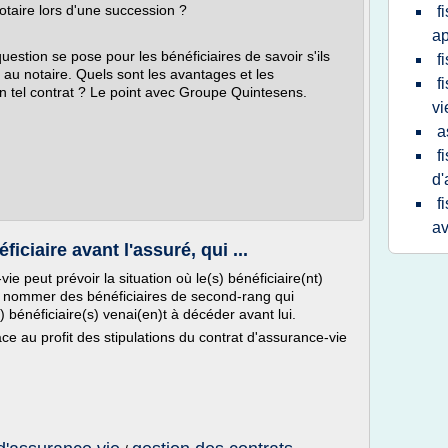
otaire lors d'une succession ?
f
ap
estion se pose pour les bénéficiaires de savoir s'ils
f
 au notaire. Quels sont les avantages et les
f
un tel contrat ? Le point avec Groupe Quintesens.
vi
a
f
d'
f
av
ciaire avant l'assuré, qui ...
e peut prévoir la situation où le(s) bénéficiaire(nt)
peut nommer des bénéficiaires de second-rang qui
s) bénéficiaire(s) venai(en)t à décéder avant lui.
ace au profit des stipulations du contrat d'assurance-vie