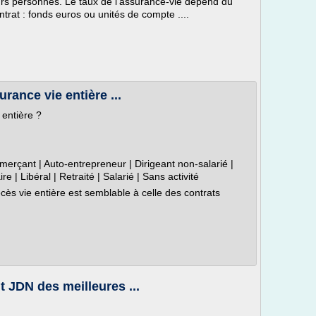
eurs personnes. Le taux de l'assurance-vie dépend du
ntrat : fonds euros ou unités de compte ....
surance vie entière ...
 entière ?
rçant | Auto-entrepreneur | Dirigeant non-salarié |
re | Libéral | Retraité | Salarié | Sans activité
écès vie entière est semblable à celle des contrats
 JDN des meilleures ...