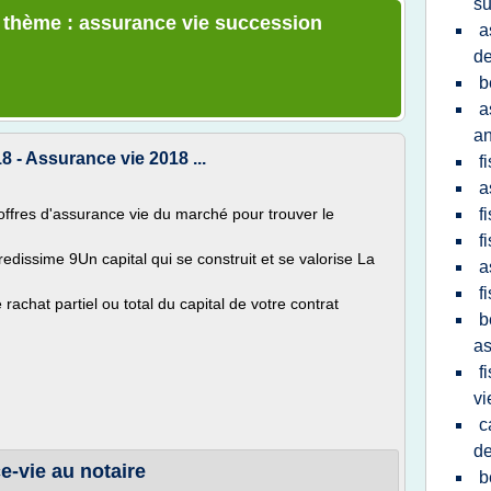
su
e thème : assurance vie succession
a
d
b
a
a
8 - Assurance vie 2018 ...
f
a
offres d'assurance vie du marché pour trouver le
f
f
dissime 9Un capital qui se construit et se valorise La
a
f
 rachat partiel ou total du capital de votre contrat
b
as
f
vi
c
d
e-vie au notaire
b