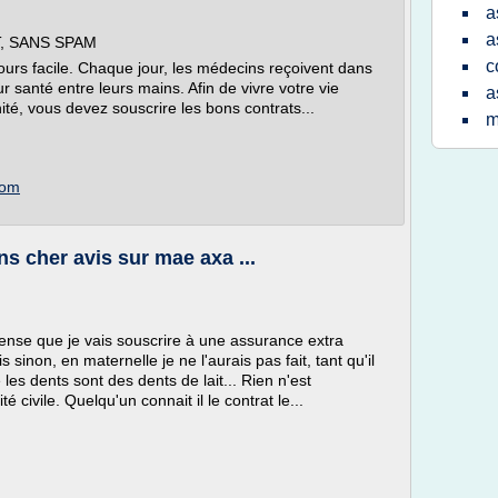
a
a
, SANS SPAM
c
urs facile. Chaque jour, les médecins reçoivent dans
ur santé entre leurs mains. Afin de vivre votre vie
a
ité, vous devez souscrire les bons contrats...
m
com
s cher avis sur mae axa ...
pense que je vais souscrire à une assurance extra
sinon, en maternelle je ne l'aurais pas fait, tant qu'il
 les dents sont des dents de lait... Rien n'est
é civile. Quelqu'un connait il le contrat le...