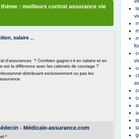
vi
e thème : meilleurs contrat assurance vie
l
vi
m
m
ion, salaire ...
m
fo
c
éral d'assurances ? Combien gagne-t-il en salaire et en
vi
 est la différence avec les cabinets de courtage ?
c
ofessionnel distribuant exclusivement ou pas les
c
'assurance.
as
c
c
a
a
t
médecin - Médicale-assurance.com
t
g
el *