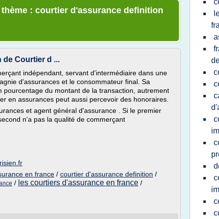
c
 thème : courtier d'assurance definition
l
fr
a
f
 de Courtier d ...
de
c
erçant indépendant, servant d'intermédiaire dans une
gnie d'assurances et le consommateur final. Sa
c
n pourcentage du montant de la transaction, autrement
c
er en assurances peut aussi percevoir des honoraires.
d'
surances et agent général d'assurance . Si le premier
c
 second n'a pas la qualité de commerçant
im
c
pr
isien.fr
d
surance en france
/
courtier d'assurance definition
/
c
les courtiers d'assurance en france
/
/
rance
im
c
c