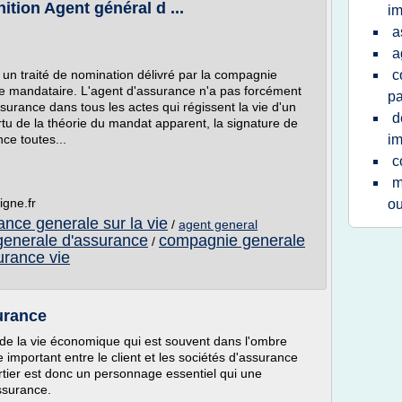
ition Agent général d ...
im
a
a
r un traité de nomination délivré par la compagnie
c
ue mandataire. L'agent d'assurance n'a pas forcément
pa
urance dans tous les actes qui régissent la vie d'un
d
tu de la théorie du mandat apparent, la signature de
ce toutes...
im
c
m
igne.fr
ou
nce generale sur la vie
/
agent general
enerale d'assurance
compagnie generale
/
rance vie
surance
 de la vie économique qui est souvent dans l'ombre
 important entre le client et les sociétés d'assurance
rtier est donc un personnage essentiel qui une
ssurance.