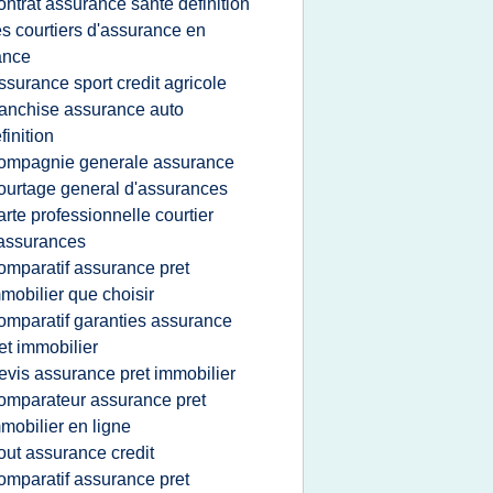
ontrat assurance sante definition
es courtiers d'assurance en
ance
ssurance sport credit agricole
ranchise assurance auto
finition
ompagnie generale assurance
ourtage general d'assurances
arte professionnelle courtier
assurances
omparatif assurance pret
mobilier que choisir
omparatif garanties assurance
et immobilier
evis assurance pret immobilier
omparateur assurance pret
mobilier en ligne
out assurance credit
omparatif assurance pret