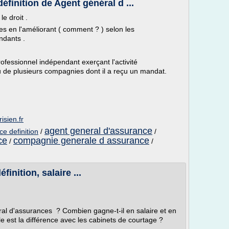
éfinition de Agent général d ...
e droit .
 en l'améliorant ( comment ? ) selon les
ndants .
ofessionnel indépendant exerçant l'activité
u de plusieurs compagnies dont il a reçu un mandat.
isien.fr
agent general d'assurance
e definition
/
/
ce
compagnie generale d assurance
/
/
inition, salaire ...
éral d'assurances ? Combien gagne-t-il en salaire et en
 est la différence avec les cabinets de courtage ?