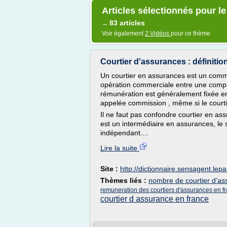
Articles sélectionnés pour le
83 articles
→
Voir également
2 Vidéos
pour ce thème
Courtier d'assurances : définition
Un courtier en assurances est un comm
opération commerciale entre une compa
rémunération est généralement fixée e
appelée commission , même si le courti
Il ne faut pas confondre courtier en as
est un intermédiaire en assurances, le
indépendant....
Lire la suite
Site :
http://dictionnaire.sensagent.lepar
Thèmes liés :
nombre de courtier d'as
remuneration des courtiers d'assurances en f
courtier d assurance en france