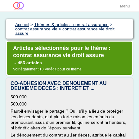
Menu
Accueil
>
Thèmes & articles : contrat assurance
>
contrat assurance vie
>
contrat assurance vie droit
assure
Articles sélectionnés pour le thème :
contrat assurance vie droit assure
453 articles
→
Voir également
13 Vidéos
pour ce thème
CO-ADHESION AVEC DENOUEMENT AU
DEUXIEME DECES : INTERET ET ...
500.000
500.000
Faut-il envisager le partage ? Oui, s'il y a lieu de protéger
les descendants, et à plus forte raison les enfants du
prémourant issus d'un premier lit, qui ne seront ni héritiers,
ni bénéficiaires de l'époux survivant.
Le dénouement du contrat au 1er décès, attribue le capital