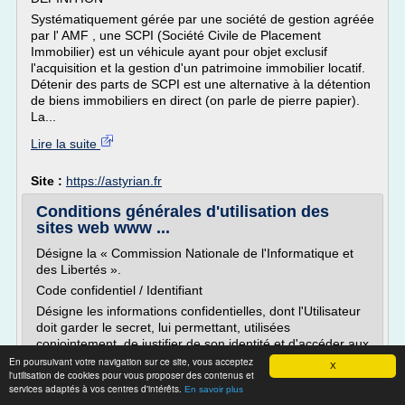
Systématiquement gérée par une société de gestion agréée
par l' AMF , une SCPI (Société Civile de Placement
Immobilier) est un véhicule ayant pour objet exclusif
l'acquisition et la gestion d'un patrimoine immobilier locatif.
Détenir des parts de SCPI est une alternative à la détention
de biens immobiliers en direct (on parle de pierre papier).
La...
Lire la suite
Site :
https://astyrian.fr
Conditions générales d'utilisation des
sites web www ...
Désigne la « Commission Nationale de l'Informatique et
des Libertés ».
Code confidentiel / Identifiant
Désigne les informations confidentielles, dont l'Utilisateur
doit garder le secret, lui permettant, utilisées
conjointement, de justifier de son identité et d'accéder aux
rubriques réservées.
En poursuivant votre navigation sur ce site, vous acceptez
X
l'utilisation de cookies pour vous proposer des contenus et
Utilisateur
services adaptés à vos centres d'intérêts.
En savoir plus
Désigne toute personne utilisant l'un des Services