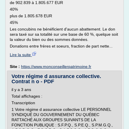
de 902.839 à 1.805.677 EUR
40%
plus de 1.805.678 EUR
45%
Les concubins ne bénéficient d'aucun abattement. Le don
sera taxé sur sa totalité sur une base de 60 %, quelque soit
la valeur du bien ou des sommes données.
Donations entre frères et soeurs, fraction de part nette...
Lire la suite
Site :
https://www.monconseillerpatrimoine.fr
Votre régime d assurance collective.
Contrat n o - PDF
il y a 3 ans
Total affichages :
Transcription
1 Votre régime d assurance collective LE PERSONNEL
SYNDIQUÉ DU GOUVERNEMENT DU QUÉBEC
RATTACHÉ AUX GROUPES SUIVANTS DE LA
FONCTION PUBLIQUE : S.F.P.Q., S.P.E.Q., S.P.M.G.Q.,