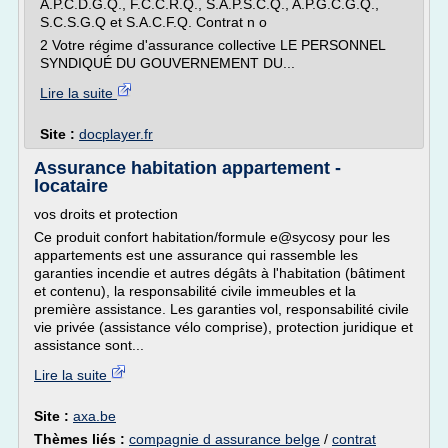
A.P.C.D.G.Q., F.C.C.R.Q., S.A.P.S.C.Q., A.P.G.C.G.Q.,
S.C.S.G.Q et S.A.C.F.Q. Contrat n o
2 Votre régime d'assurance collective LE PERSONNEL
SYNDIQUÉ DU GOUVERNEMENT DU...
Lire la suite
Site :
docplayer.fr
Assurance habitation appartement -
locataire
vos droits et protection
Ce produit confort habitation/formule e@sycosy pour les
appartements est une assurance qui rassemble les
garanties incendie et autres dégâts à l'habitation (bâtiment
et contenu), la responsabilité civile immeubles et la
première assistance. Les garanties vol, responsabilité civile
vie privée (assistance vélo comprise), protection juridique et
assistance sont...
Lire la suite
Site :
axa.be
Thèmes liés :
compagnie d assurance belge
/
contrat